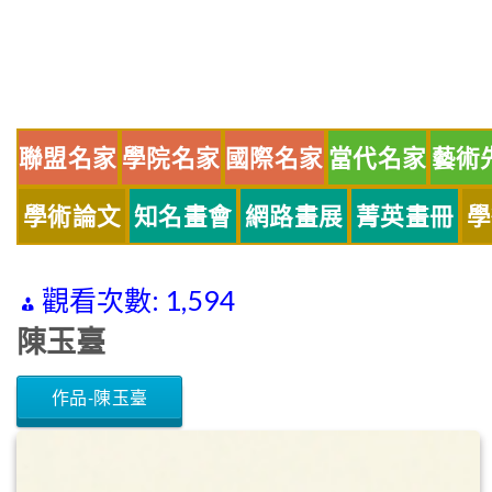
Skip
to
content
聯盟名家
學院名家
國際名家
當代名家
藝術
學術論文
知名畫會
網路畫展
菁英畫冊
學
觀看次數:
1,594
陳玉臺
作品-陳玉臺