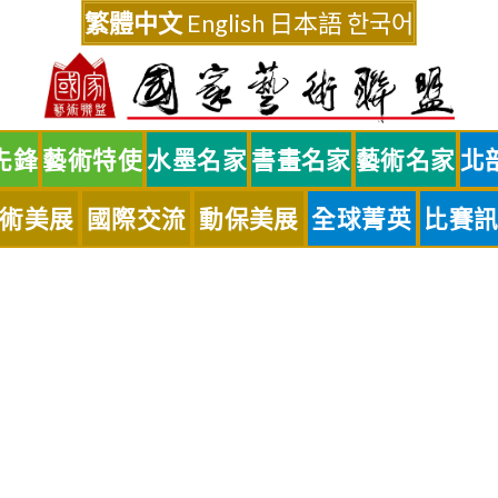
繁體中文
English
日本語
한국어
先鋒
藝術特使
水墨名家
書畫名家
藝術名家
北
術美展
國際交流
動保美展
全球菁英
比賽