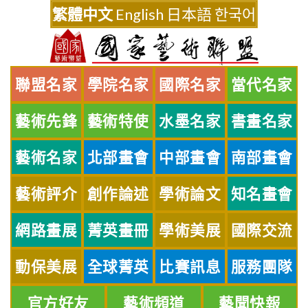
Skip
繁體中文
English
日本語
한국어
to
content
聯盟名家
學院名家
國際名家
當代名家
藝術先鋒
藝術特使
水墨名家
書畫名家
藝術名家
北部畫會
中部畫會
南部畫會
藝術評介
創作論述
學術論文
知名畫會
網路畫展
菁英畫冊
學術美展
國際交流
動保美展
全球菁英
比賽訊息
服務團隊
官方好友
藝術頻道
藝聞快報