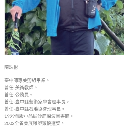
陳珠彬
臺中師專美勞組畢業。
曾任-美術教師。
曾任-公務員。
曾任-臺中縣藝術家學會理事長。
曾任-臺中縣石雕協會理事長。
1999陶版小品展沙鹿深波圖書館。
2002全省美展雕塑類優選獎。