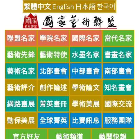
Skip
繁體中文
English
日本語
한국어
to
content
聯盟名家
學院名家
國際名家
當代名家
藝術先鋒
藝術特使
水墨名家
書畫名家
藝術名家
北部畫會
中部畫會
南部畫會
藝術評介
創作論述
學術論文
知名畫會
網路畫展
菁英畫冊
學術美展
國際交流
動保美展
全球菁英
比賽訊息
服務團隊
官方好友
藝術頻道
藝聞快報