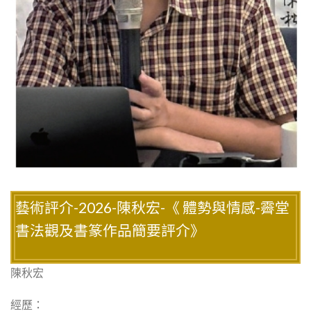
藝術評介-2026-陳秋宏-《 體勢與情感-霽堂
書法觀及書篆作品簡要評介》
陳秋宏
經歷：