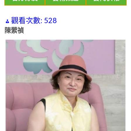
觀看次數:
528
陳縈禎