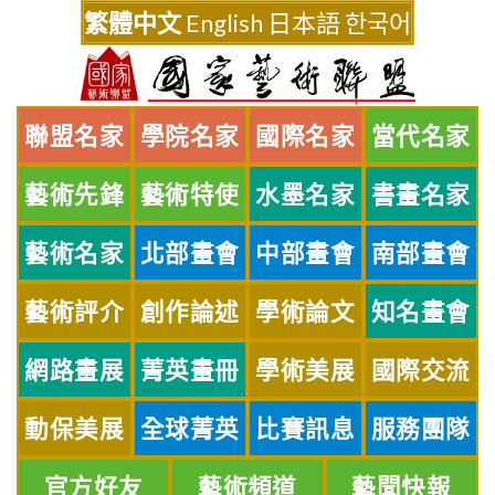
Skip
繁體中文
English
日本語
한국어
to
content
聯盟名家
學院名家
國際名家
當代名家
藝術先鋒
藝術特使
水墨名家
書畫名家
藝術名家
北部畫會
中部畫會
南部畫會
藝術評介
創作論述
學術論文
知名畫會
網路畫展
菁英畫冊
學術美展
國際交流
動保美展
全球菁英
比賽訊息
服務團隊
官方好友
藝術頻道
藝聞快報