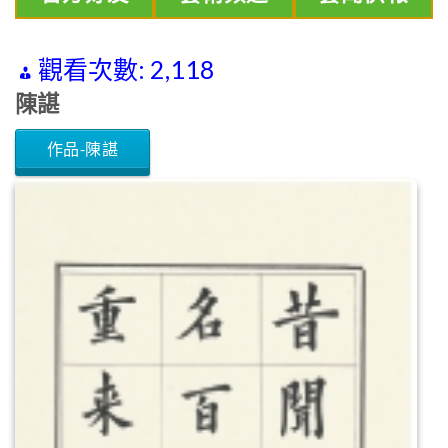
觀看次數:
2,118
陳諶
作品-陳諶