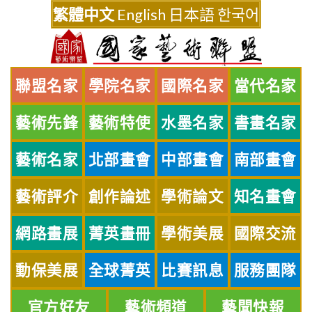
Skip
繁體中文
English
日本語
한국어
to
content
聯盟名家
學院名家
國際名家
當代名家
藝術先鋒
藝術特使
水墨名家
書畫名家
藝術名家
北部畫會
中部畫會
南部畫會
藝術評介
創作論述
學術論文
知名畫會
網路畫展
菁英畫冊
學術美展
國際交流
動保美展
全球菁英
比賽訊息
服務團隊
官方好友
藝術頻道
藝聞快報