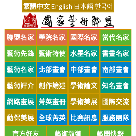
Skip
繁體中文
English
日本語
한국어
to
content
聯盟名家
學院名家
國際名家
當代名家
藝術先鋒
藝術特使
水墨名家
書畫名家
藝術名家
北部畫會
中部畫會
南部畫會
藝術評介
創作論述
學術論文
知名畫會
網路畫展
菁英畫冊
學術美展
國際交流
動保美展
全球菁英
比賽訊息
服務團隊
官方好友
藝術頻道
藝聞快報