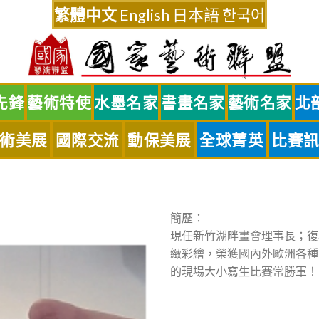
繁體中文
English
日本語
한국어
先鋒
藝術特使
水墨名家
書畫名家
藝術名家
北
術美展
國際交流
動保美展
全球菁英
比賽
簡歷：
現任新竹湖畔畫會理事長；復
緻彩繪，榮獲國內外歐洲各種
的現場大小寫生比賽常勝軍！