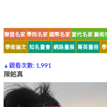
Skip
to
content
聯盟名家
學院名家
國際名家
當代名家
藝術
學術論文
知名畫會
網路畫展
菁英畫冊
學
觀看次數:
1,991
陳銘真