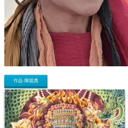
作品-陳銘真