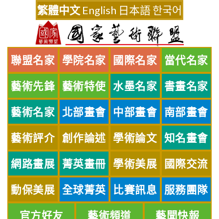
Skip
繁體中文
English
日本語
한국어
to
content
聯盟名家
學院名家
國際名家
當代名家
藝術先鋒
藝術特使
水墨名家
書畫名家
藝術名家
北部畫會
中部畫會
南部畫會
藝術評介
創作論述
學術論文
知名畫會
網路畫展
菁英畫冊
學術美展
國際交流
動保美展
全球菁英
比賽訊息
服務團隊
官方好友
藝術頻道
藝聞快報