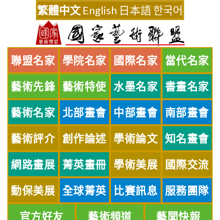
Skip
繁體中文
English
日本語
한국어
to
content
聯盟名家
學院名家
國際名家
當代名家
藝術先鋒
藝術特使
水墨名家
書畫名家
藝術名家
北部畫會
中部畫會
南部畫會
藝術評介
創作論述
學術論文
知名畫會
網路畫展
菁英畫冊
學術美展
國際交流
動保美展
全球菁英
比賽訊息
服務團隊
官方好友
藝術頻道
藝聞快報