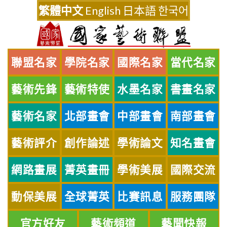
Skip
繁體中文
English
日本語
한국어
to
content
聯盟名家
學院名家
國際名家
當代名家
藝術先鋒
藝術特使
水墨名家
書畫名家
藝術名家
北部畫會
中部畫會
南部畫會
藝術評介
創作論述
學術論文
知名畫會
網路畫展
菁英畫冊
學術美展
國際交流
動保美展
全球菁英
比賽訊息
服務團隊
官方好友
藝術頻道
藝聞快報