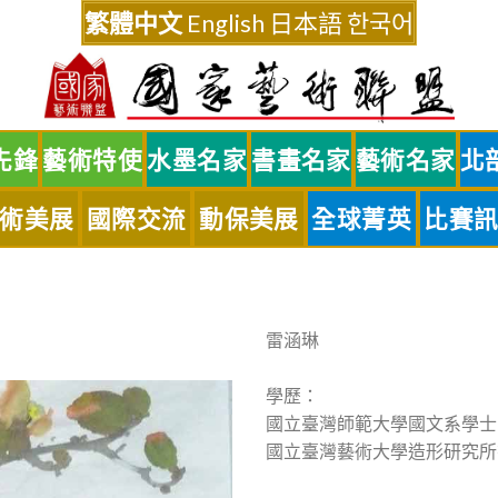
繁體中文
English
日本語
한국어
先鋒
藝術特使
水墨名家
書畫名家
藝術名家
北
術美展
國際交流
動保美展
全球菁英
比賽
雷涵琳
學歷：
國立臺灣師範大學國文系學士
國立臺灣藝術大學造形研究所