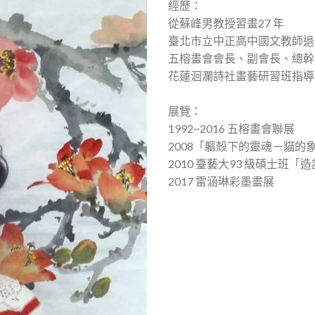
經歷：
從蘇峰男教授習畫27 年
臺北市立中正高中國文教師退
五榕畫會會長、副會長、總幹
花蓮洄瀾詩社畫藝研習班指導
展覽：
1992~2016 五榕畫會聯展
2008「軀殼下的靈魂－貓的
2010 臺藝大93 級碩士班
2017 雷涵琳彩墨畫展