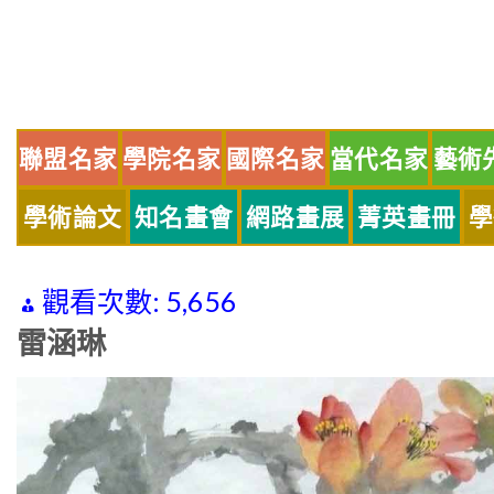
Skip
to
content
聯盟名家
學院名家
國際名家
當代名家
藝術
學術論文
知名畫會
網路畫展
菁英畫冊
學
觀看次數:
5,656
雷涵琳