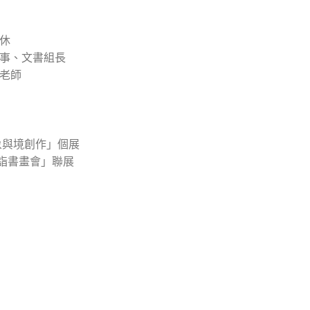
休
事、文書組長
老師
象與境創作」個展
「造詣書畫會」聯展