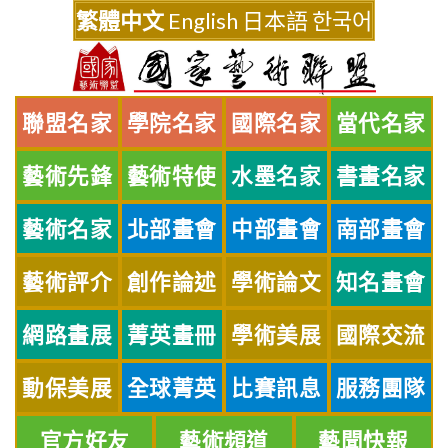
Skip
繁體中文
English
日本語
한국어
to
content
聯盟名家
學院名家
國際名家
當代名家
藝術先鋒
藝術特使
水墨名家
書畫名家
藝術名家
北部畫會
中部畫會
南部畫會
藝術評介
創作論述
學術論文
知名畫會
網路畫展
菁英畫冊
學術美展
國際交流
動保美展
全球菁英
比賽訊息
服務團隊
官方好友
藝術頻道
藝聞快報