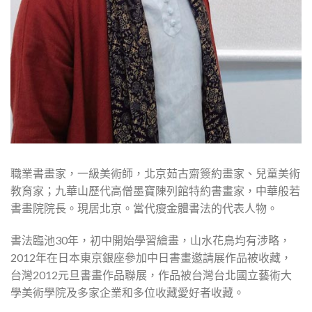
職業書畫家，一級美術師，北京茹古齋簽約畫家、兒童美術
教育家；九華山歷代高僧墨寶陳列館特約書畫家，中華般若
書畫院院長。現居北京。當代瘦金體書法的代表人物。
書法臨池30年，初中開始學習繪畫，山水花鳥均有涉略，
2012年在日本東京銀座參加中日書畫邀請展作品被收藏，
台灣2012元旦書畫作品聯展，作品被台灣台北國立藝術大
學美術學院及多家企業和多位收藏愛好者收藏。