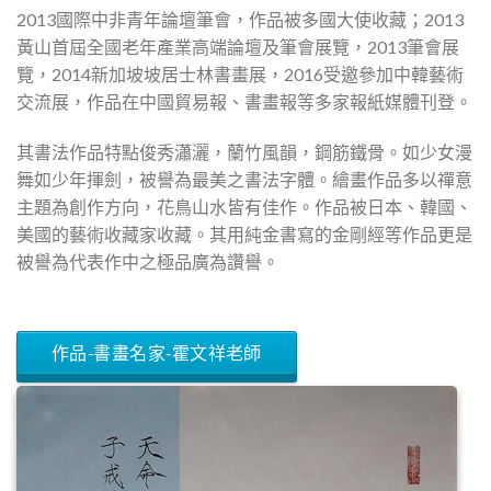
2013國際中非青年論壇筆會，作品被多國大使收藏；2013
黃山首屆全國老年產業高端論壇及筆會展覽，2013筆會展
覽，2014新加坡坡居士林書畫展，2016受邀參加中韓藝術
交流展，作品在中國貿易報、書畫報等多家報紙媒體刊登。
其書法作品特點俊秀瀟灑，蘭竹風韻，鋼筋鐵骨。如少女漫
舞如少年揮劍，被譽為最美之書法字體。繪畫作品多以禪意
主題為創作方向，花鳥山水皆有佳作。作品被日本、韓國、
美國的藝術收藏家收藏。其用純金書寫的金剛經等作品更是
被譽為代表作中之極品廣為讚譽。
作品-書畫名家-霍文祥老師