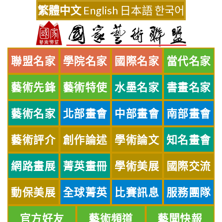
Skip
繁體中文
English
日本語
한국어
to
content
聯盟名家
學院名家
國際名家
當代名家
藝術先鋒
藝術特使
水墨名家
書畫名家
藝術名家
北部畫會
中部畫會
南部畫會
藝術評介
創作論述
學術論文
知名畫會
網路畫展
菁英畫冊
學術美展
國際交流
動保美展
全球菁英
比賽訊息
服務團隊
官方好友
藝術頻道
藝聞快報