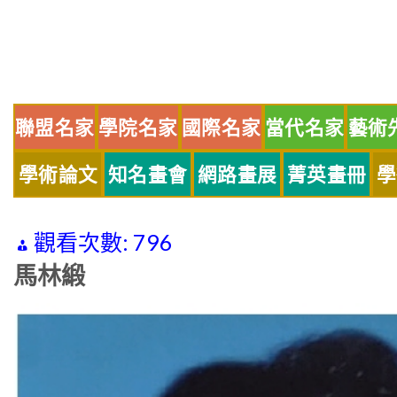
Skip
to
content
聯盟名家
學院名家
國際名家
當代名家
藝術
學術論文
知名畫會
網路畫展
菁英畫冊
學
觀看次數:
796
馬林緞