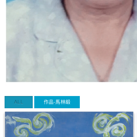
ALL
作品-馬林緞