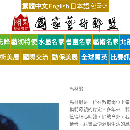
繁體中文
English
日本語
한국어
先鋒
藝術特使
水墨名家
書畫名家
藝術名家
北
術美展
國際交流
動保美展
全球菁英
比賽
馬林緞
馬林緞是一位在教育崗位上奉
模範母親的肯定。多年來，我
值得細心呵護，除教育外，我
榮譽，藉畫筆傳遞對生活的感