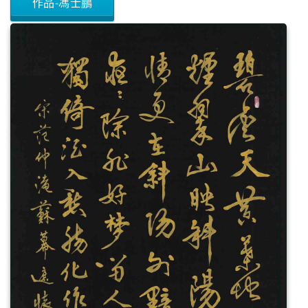
作品-馮士鵬