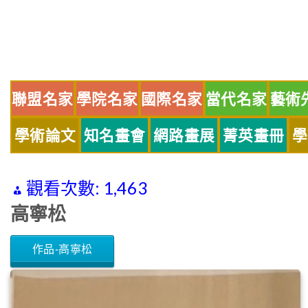
Skip
to
content
聯盟名家
學院名家
國際名家
當代名家
藝術
學術論文
知名畫會
網路畫展
菁英畫冊
學
觀看次數:
1,463
高寧松
作品-高寧松