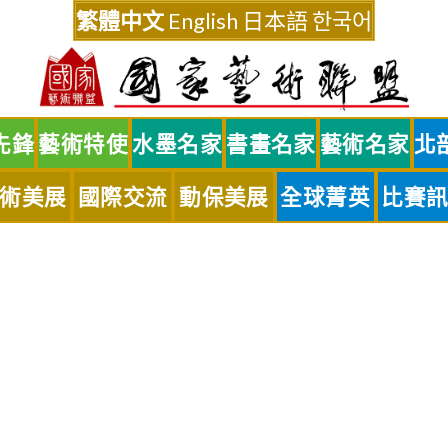
繁體中文
English
日本語
한국어
先鋒
藝術特使
水墨名家
書畫名家
藝術名家
北
術美展
國際交流
動保美展
全球菁英
比賽