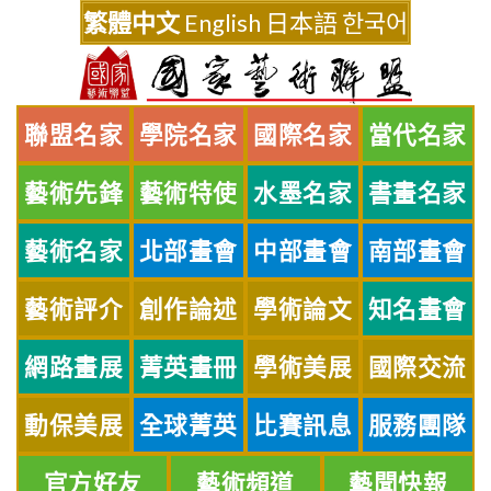
Skip
繁體中文
English
日本語
한국어
to
content
聯盟名家
學院名家
國際名家
當代名家
藝術先鋒
藝術特使
水墨名家
書畫名家
藝術名家
北部畫會
中部畫會
南部畫會
藝術評介
創作論述
學術論文
知名畫會
網路畫展
菁英畫冊
學術美展
國際交流
動保美展
全球菁英
比賽訊息
服務團隊
官方好友
藝術頻道
藝聞快報