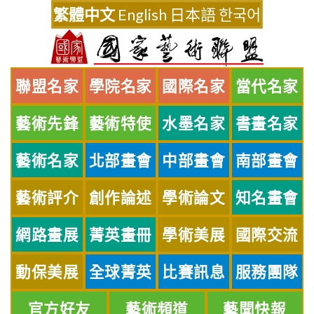
Skip
繁體中文
English
日本語
한국어
to
content
聯盟名家
學院名家
國際名家
當代名家
藝術先鋒
藝術特使
水墨名家
書畫名家
藝術名家
北部畫會
中部畫會
南部畫會
藝術評介
創作論述
學術論文
知名畫會
網路畫展
菁英畫冊
學術美展
國際交流
動保美展
全球菁英
比賽訊息
服務團隊
官方好友
藝術頻道
藝聞快報