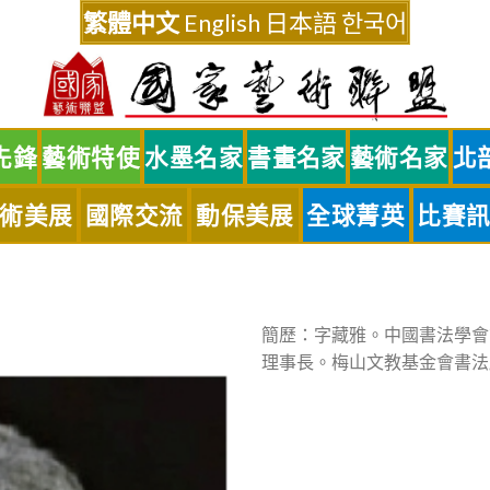
繁體中文
English
日本語
한국어
先鋒
藝術特使
水墨名家
書畫名家
藝術名家
北
術美展
國際交流
動保美展
全球菁英
比賽
簡歷：字藏雅。中國書法學會
理事長。梅山文教基金會書法