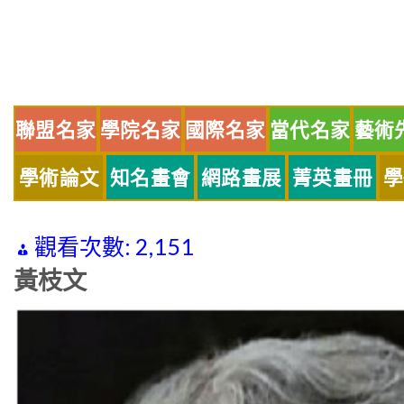
Skip
to
content
聯盟名家
學院名家
國際名家
當代名家
藝術
學術論文
知名畫會
網路畫展
菁英畫冊
學
觀看次數:
2,151
黃枝文