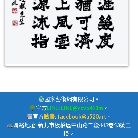
國家藝術網有限公司。
官方
LINE
:
LINE@vcv5491m
。
官方
臉書
:
facebook@u520art
。
聯絡地址: 新北市板橋區中山路二段443巷53號三
樓。