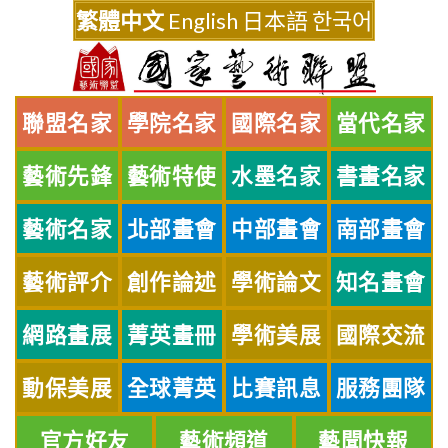
Skip
繁體中文
English
日本語
한국어
to
content
聯盟名家
學院名家
國際名家
當代名家
藝術先鋒
藝術特使
水墨名家
書畫名家
藝術名家
北部畫會
中部畫會
南部畫會
藝術評介
創作論述
學術論文
知名畫會
網路畫展
菁英畫冊
學術美展
國際交流
動保美展
全球菁英
比賽訊息
服務團隊
官方好友
藝術頻道
藝聞快報