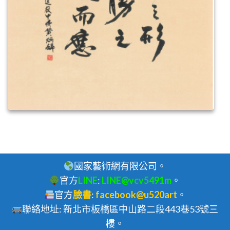
國家藝術網有限公司。
官方
LINE
:
LINE@vcv5491m
。
官方
臉書
:
facebook@u520art
。
聯絡地址: 新北市板橋區中山路二段443巷53號三
樓。