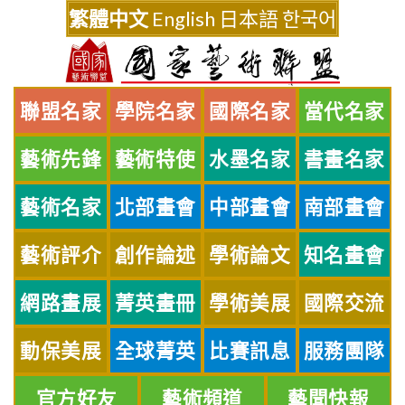
Skip
繁體中文
English
日本語
한국어
to
content
聯盟名家
學院名家
國際名家
當代名家
藝術先鋒
藝術特使
水墨名家
書畫名家
藝術名家
北部畫會
中部畫會
南部畫會
藝術評介
創作論述
學術論文
知名畫會
網路畫展
菁英畫冊
學術美展
國際交流
動保美展
全球菁英
比賽訊息
服務團隊
官方好友
藝術頻道
藝聞快報