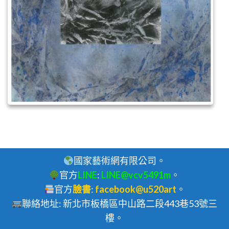
國家藝術網有限公司。
官方
LINE
:
LINE@vcv5491m
。
官方
臉書
:
facebook@u520art
。
聯絡地址: 新北市板橋區中山路二段443巷53號三
樓。