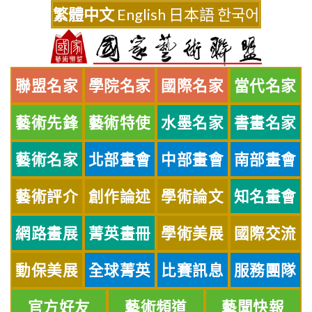
Skip
繁體中文
English
日本語
한국어
to
content
聯盟名家
學院名家
國際名家
當代名家
藝術先鋒
藝術特使
水墨名家
書畫名家
藝術名家
北部畫會
中部畫會
南部畫會
藝術評介
創作論述
學術論文
知名畫會
網路畫展
菁英畫冊
學術美展
國際交流
動保美展
全球菁英
比賽訊息
服務團隊
官方好友
藝術頻道
藝聞快報