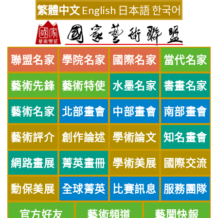
Skip
繁體中文
English
日本語
한국어
to
content
聯盟名家
學院名家
國際名家
當代名家
藝術先鋒
藝術特使
水墨名家
書畫名家
藝術名家
北部畫會
中部畫會
南部畫會
藝術評介
創作論述
學術論文
知名畫會
網路畫展
菁英畫冊
學術美展
國際交流
動保美展
全球菁英
比賽訊息
服務團隊
官方好友
藝術頻道
藝聞快報