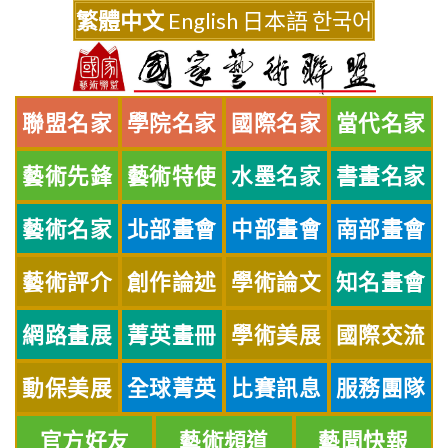
Skip
繁體中文
English
日本語
한국어
to
content
聯盟名家
學院名家
國際名家
當代名家
藝術先鋒
藝術特使
水墨名家
書畫名家
藝術名家
北部畫會
中部畫會
南部畫會
藝術評介
創作論述
學術論文
知名畫會
網路畫展
菁英畫冊
學術美展
國際交流
動保美展
全球菁英
比賽訊息
服務團隊
官方好友
藝術頻道
藝聞快報