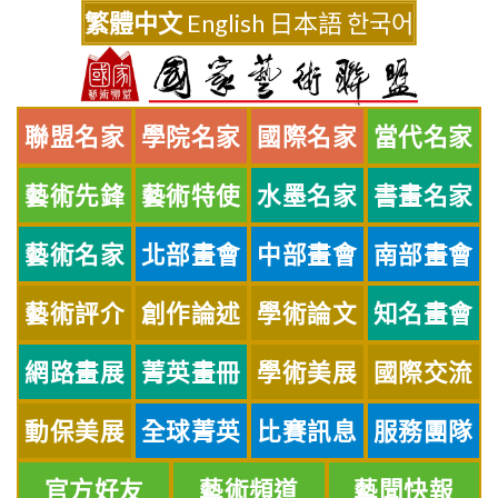
Skip
繁體中文
English
日本語
한국어
to
content
聯盟名家
學院名家
國際名家
當代名家
藝術先鋒
藝術特使
水墨名家
書畫名家
藝術名家
北部畫會
中部畫會
南部畫會
藝術評介
創作論述
學術論文
知名畫會
網路畫展
菁英畫冊
學術美展
國際交流
動保美展
全球菁英
比賽訊息
服務團隊
官方好友
藝術頻道
藝聞快報