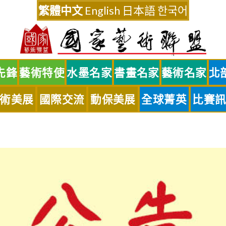
繁體中文
English
日本語
한국어
先鋒
藝術特使
水墨名家
書畫名家
藝術名家
北
術美展
國際交流
動保美展
全球菁英
比賽