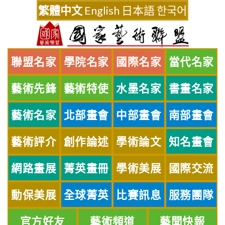
Skip
繁體中文
English
日本語
한국어
to
content
聯盟名家
學院名家
國際名家
當代名家
藝術先鋒
藝術特使
水墨名家
書畫名家
藝術名家
北部畫會
中部畫會
南部畫會
藝術評介
創作論述
學術論文
知名畫會
網路畫展
菁英畫冊
學術美展
國際交流
動保美展
全球菁英
比賽訊息
服務團隊
官方好友
藝術頻道
藝聞快報