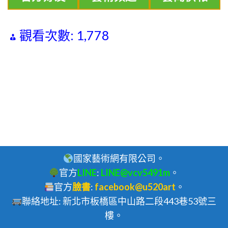
觀看次數:
1,778
國家藝術網有限公司。
官方
LINE
:
LINE@vcv5491m
。
官方
臉書
:
facebook@u520art
。
聯絡地址: 新北市板橋區中山路二段443巷53號三
樓。