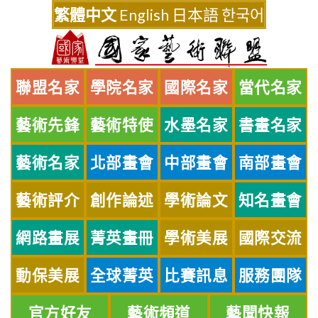
Skip
繁體中文
English
日本語
한국어
to
content
聯盟名家
學院名家
國際名家
當代名家
藝術先鋒
藝術特使
水墨名家
書畫名家
藝術名家
北部畫會
中部畫會
南部畫會
藝術評介
創作論述
學術論文
知名畫會
網路畫展
菁英畫冊
學術美展
國際交流
動保美展
全球菁英
比賽訊息
服務團隊
官方好友
藝術頻道
藝聞快報