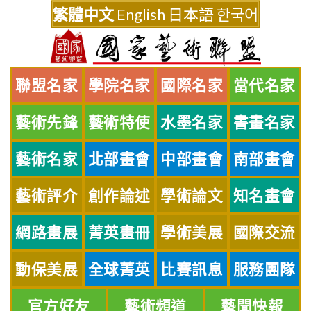
Skip
繁體中文
English
日本語
한국어
to
content
聯盟名家
學院名家
國際名家
當代名家
藝術先鋒
藝術特使
水墨名家
書畫名家
藝術名家
北部畫會
中部畫會
南部畫會
藝術評介
創作論述
學術論文
知名畫會
網路畫展
菁英畫冊
學術美展
國際交流
動保美展
全球菁英
比賽訊息
服務團隊
官方好友
藝術頻道
藝聞快報