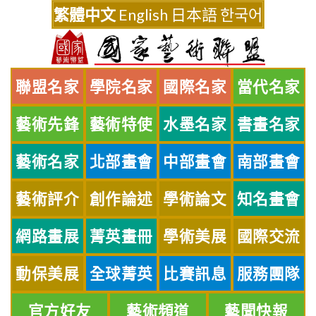
Skip
繁體中文
English
日本語
한국어
to
content
聯盟名家
學院名家
國際名家
當代名家
藝術先鋒
藝術特使
水墨名家
書畫名家
藝術名家
北部畫會
中部畫會
南部畫會
藝術評介
創作論述
學術論文
知名畫會
網路畫展
菁英畫冊
學術美展
國際交流
動保美展
全球菁英
比賽訊息
服務團隊
官方好友
藝術頻道
藝聞快報