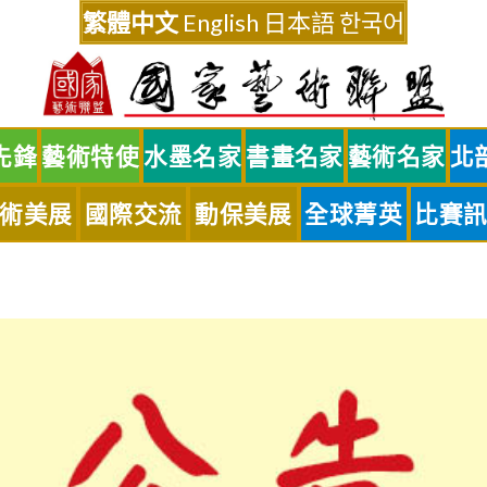
繁體中文
English
日本語
한국어
先鋒
藝術特使
水墨名家
書畫名家
藝術名家
北
術美展
國際交流
動保美展
全球菁英
比賽