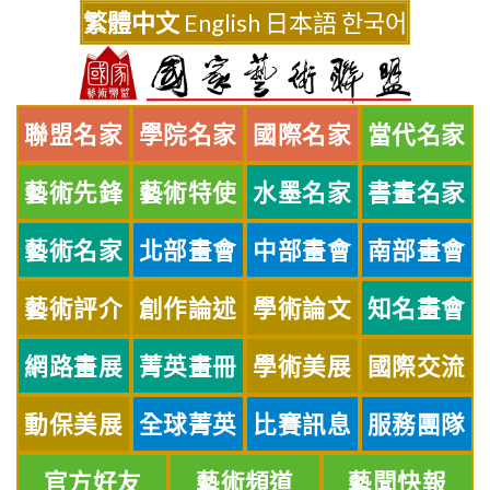
Skip
繁體中文
English
日本語
한국어
to
content
聯盟名家
學院名家
國際名家
當代名家
藝術先鋒
藝術特使
水墨名家
書畫名家
藝術名家
北部畫會
中部畫會
南部畫會
藝術評介
創作論述
學術論文
知名畫會
網路畫展
菁英畫冊
學術美展
國際交流
動保美展
全球菁英
比賽訊息
服務團隊
官方好友
藝術頻道
藝聞快報