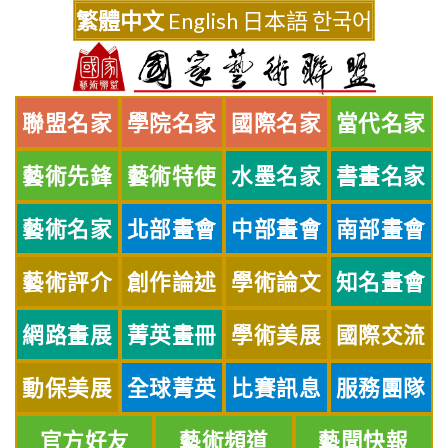
Skip
繁體中文
English
日本語
한국어
to
content
聯盟名家
學院名家
國際名家
當代名家
藝術先鋒
藝術特使
水墨名家
書畫名家
藝術名家
北部畫會
中部畫會
南部畫會
藝術評介
創作論述
學術論文
知名畫會
網路畫展
菁英畫冊
學術美展
國際交流
動保美展
全球菁英
比賽訊息
服務團隊
官方好友
藝術頻道
藝聞快報