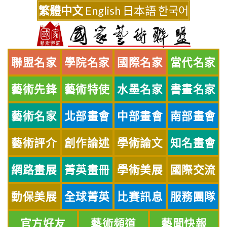
Skip
繁體中文
English
日本語
한국어
to
content
聯盟名家
學院名家
國際名家
當代名家
藝術先鋒
藝術特使
水墨名家
書畫名家
藝術名家
北部畫會
中部畫會
南部畫會
藝術評介
創作論述
學術論文
知名畫會
網路畫展
菁英畫冊
學術美展
國際交流
動保美展
全球菁英
比賽訊息
服務團隊
官方好友
藝術頻道
藝聞快報