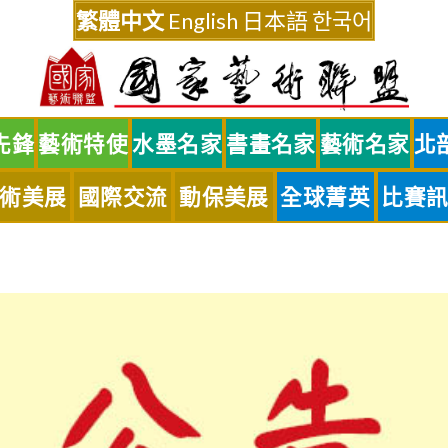
繁體中文
English
日本語
한국어
先鋒
藝術特使
水墨名家
書畫名家
藝術名家
北
術美展
國際交流
動保美展
全球菁英
比賽