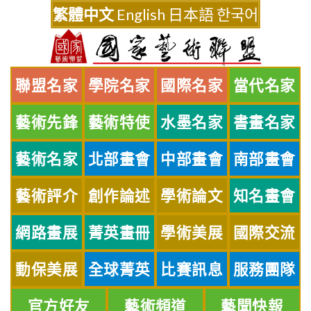
Skip
繁體中文
English
日本語
한국어
to
content
聯盟名家
學院名家
國際名家
當代名家
藝術先鋒
藝術特使
水墨名家
書畫名家
藝術名家
北部畫會
中部畫會
南部畫會
藝術評介
創作論述
學術論文
知名畫會
網路畫展
菁英畫冊
學術美展
國際交流
動保美展
全球菁英
比賽訊息
服務團隊
官方好友
藝術頻道
藝聞快報