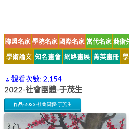
Skip
to
content
聯盟名家
學院名家
國際名家
當代名家
藝術
學術論文
知名畫會
網路畫展
菁英畫冊
學
觀看次數:
2,154
2022-社會團體-于茂生
作品-2022-社會團體-于茂生