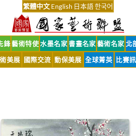
繁體中文
English
日本語
한국어
先鋒
藝術特使
水墨名家
書畫名家
藝術名家
北
術美展
國際交流
動保美展
全球菁英
比賽