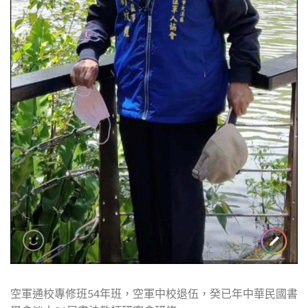
空軍通校專修班54年班，空軍中校退伍，癸已年中華民國書