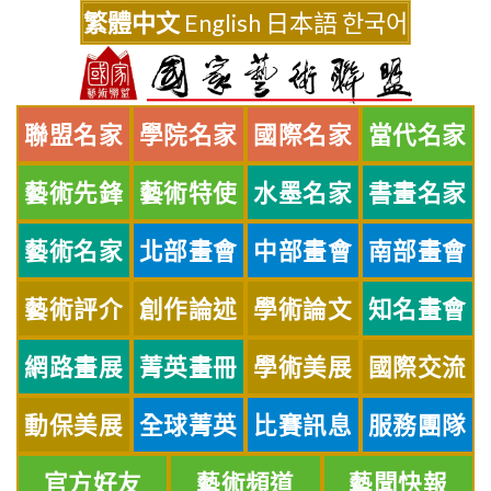
Skip
繁體中文
English
日本語
한국어
to
content
聯盟名家
學院名家
國際名家
當代名家
藝術先鋒
藝術特使
水墨名家
書畫名家
藝術名家
北部畫會
中部畫會
南部畫會
藝術評介
創作論述
學術論文
知名畫會
網路畫展
菁英畫冊
學術美展
國際交流
動保美展
全球菁英
比賽訊息
服務團隊
官方好友
藝術頻道
藝聞快報