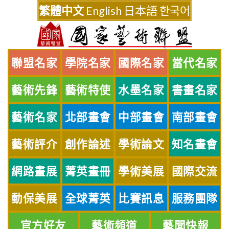
Skip
繁體中文
English
日本語
한국어
to
content
聯盟名家
學院名家
國際名家
當代名家
藝術先鋒
藝術特使
水墨名家
書畫名家
藝術名家
北部畫會
中部畫會
南部畫會
藝術評介
創作論述
學術論文
知名畫會
網路畫展
菁英畫冊
學術美展
國際交流
動保美展
全球菁英
比賽訊息
服務團隊
官方好友
藝術頻道
藝聞快報