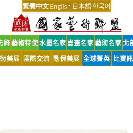
繁體中文
English
日本語
한국어
先鋒
藝術特使
水墨名家
書畫名家
藝術名家
北
術美展
國際交流
動保美展
全球菁英
比賽