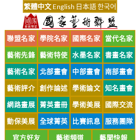
Skip
繁體中文
English
日本語
한국어
to
content
聯盟名家
學院名家
國際名家
當代名家
藝術先鋒
藝術特使
水墨名家
書畫名家
藝術名家
北部畫會
中部畫會
南部畫會
藝術評介
創作論述
學術論文
知名畫會
網路畫展
菁英畫冊
學術美展
國際交流
動保美展
全球菁英
比賽訊息
服務團隊
官方好友
藝術頻道
藝聞快報