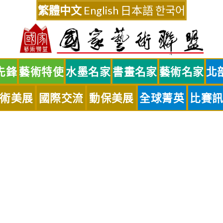
繁體中文
English
日本語
한국어
先鋒
藝術特使
水墨名家
書畫名家
藝術名家
北
術美展
國際交流
動保美展
全球菁英
比賽