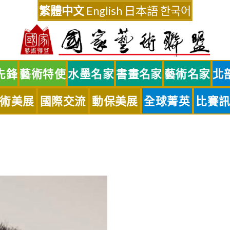
繁體中文
English
日本語
한국어
先鋒
藝術特使
水墨名家
書畫名家
藝術名家
北
術美展
國際交流
動保美展
全球菁英
比賽