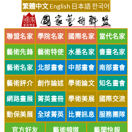
Skip
繁體中文
English
日本語
한국어
to
content
聯盟名家
學院名家
國際名家
當代名家
藝術先鋒
藝術特使
水墨名家
書畫名家
藝術名家
北部畫會
中部畫會
南部畫會
藝術評介
創作論述
學術論文
知名畫會
網路畫展
菁英畫冊
學術美展
國際交流
動保美展
全球菁英
比賽訊息
服務團隊
官方好友
藝術頻道
藝聞快報