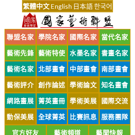
Skip
繁體中文
English
日本語
한국어
to
content
聯盟名家
學院名家
國際名家
當代名家
藝術先鋒
藝術特使
水墨名家
書畫名家
藝術名家
北部畫會
中部畫會
南部畫會
藝術評介
創作論述
學術論文
知名畫會
網路畫展
菁英畫冊
學術美展
國際交流
動保美展
全球菁英
比賽訊息
服務團隊
官方好友
藝術頻道
藝聞快報