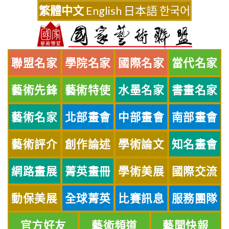
Skip
繁體中文
English
日本語
한국어
to
content
聯盟名家
學院名家
國際名家
當代名家
藝術先鋒
藝術特使
水墨名家
書畫名家
藝術名家
北部畫會
中部畫會
南部畫會
藝術評介
創作論述
學術論文
知名畫會
網路畫展
菁英畫冊
學術美展
國際交流
動保美展
全球菁英
比賽訊息
服務團隊
官方好友
藝術頻道
藝聞快報