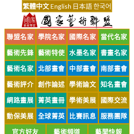
Skip
繁體中文
English
日本語
한국어
to
content
聯盟名家
學院名家
國際名家
當代名家
藝術先鋒
藝術特使
水墨名家
書畫名家
藝術名家
北部畫會
中部畫會
南部畫會
藝術評介
創作論述
學術論文
知名畫會
網路畫展
菁英畫冊
學術美展
國際交流
動保美展
全球菁英
比賽訊息
服務團隊
官方好友
藝術頻道
藝聞快報