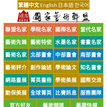
Skip
繁體中文
English
日本語
한국어
to
content
聯盟名家
學院名家
國際名家
當代名家
藝術先鋒
藝術特使
水墨名家
書畫名家
藝術名家
北部畫會
中部畫會
南部畫會
藝術評介
創作論述
學術論文
知名畫會
網路畫展
菁英畫冊
學術美展
國際交流
動保美展
全球菁英
比賽訊息
服務團隊
官方好友
藝術頻道
藝聞快報