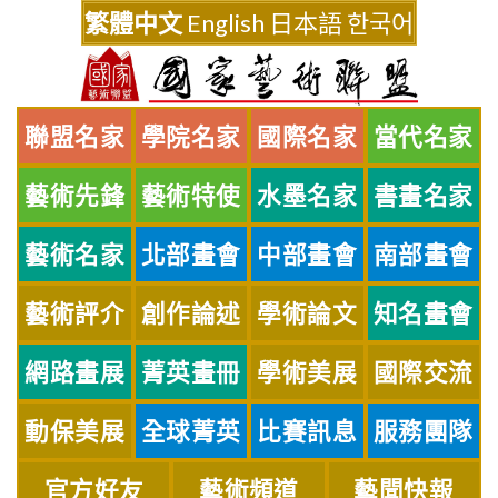
Skip
繁體中文
English
日本語
한국어
to
content
聯盟名家
學院名家
國際名家
當代名家
藝術先鋒
藝術特使
水墨名家
書畫名家
藝術名家
北部畫會
中部畫會
南部畫會
藝術評介
創作論述
學術論文
知名畫會
網路畫展
菁英畫冊
學術美展
國際交流
動保美展
全球菁英
比賽訊息
服務團隊
官方好友
藝術頻道
藝聞快報