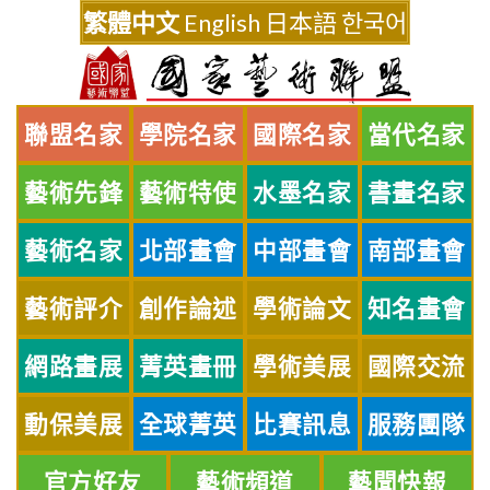
Skip
繁體中文
English
日本語
한국어
to
content
聯盟名家
學院名家
國際名家
當代名家
藝術先鋒
藝術特使
水墨名家
書畫名家
藝術名家
北部畫會
中部畫會
南部畫會
藝術評介
創作論述
學術論文
知名畫會
網路畫展
菁英畫冊
學術美展
國際交流
動保美展
全球菁英
比賽訊息
服務團隊
官方好友
藝術頻道
藝聞快報